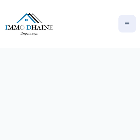
DRANCY PAVILLON DE 5 PIECES +
DEPENDANCE
394000
liberté